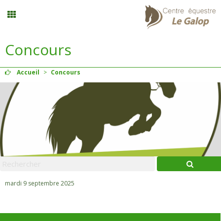
Concours
Stages vacances
Accueil
>
Concours
Planning
Menu
Mon compte
Panier
0
mardi 9 septembre 2025
Contact