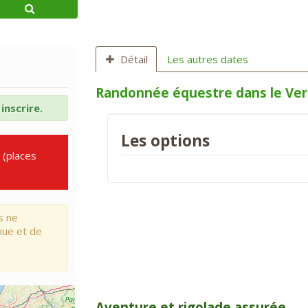
Détail
Les autres dates
Randonnée équestre dans le Ver
inscrire.
Les options
(places
s ne
nue et de
Aventure et rigolade assurée.