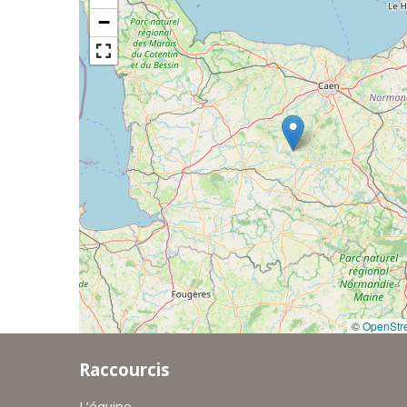
−
©
OpenStr
Raccourcis
L’équipe