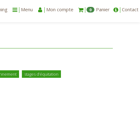
ning
Menu
Mon compte
Panier
Contact
0
onnement
stages d’équitation