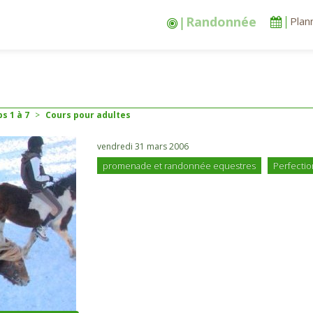
Stages vacances
Plan
s 1 à 7
>
Cours pour adultes
vendredi 31 mars 2006
promenade et randonnée equestres
Perfecti