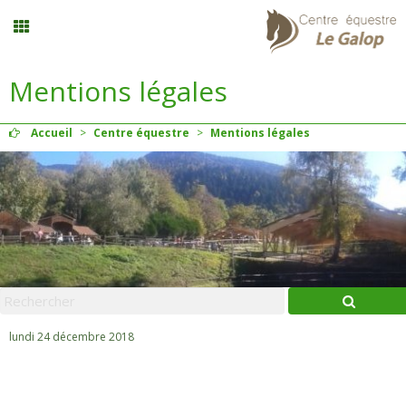
Mentions légales
Stages vacances
Accueil
>
Centre équestre
>
Mentions légales
Planning
Menu
Mon compte
Panier
0
lundi 24 décembre 2018
Contact