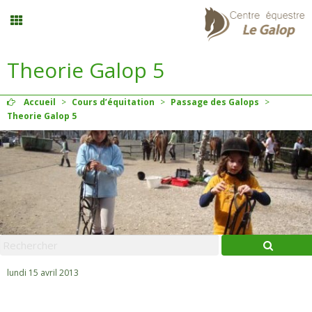
Theorie Galop 5
Stages vacances
Accueil
>
Cours d’équitation
>
Passage des Galops
>
Planning
Theorie Galop 5
Menu
Mon compte
Panier
0
lundi 15 avril 2013
Contact